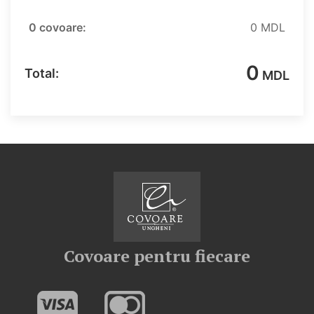
0 covoare:
0 MDL
0
Total:
MDL
Covoare pentru fiecare