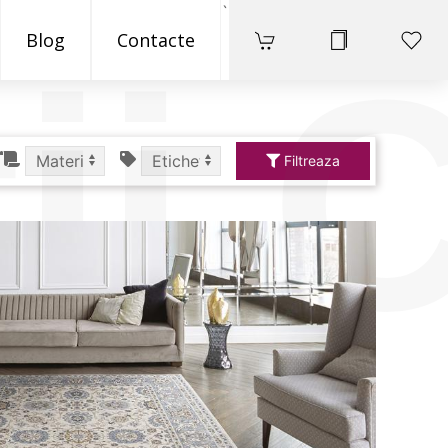
`
Blog
Contacte
ii 
Filtreaza