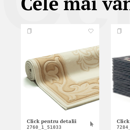
Ce
Cele mai vâ
Click pentru detalii
Click
2760_1_51033
7284