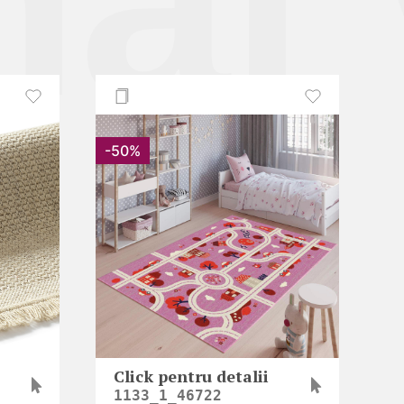
mai
-50%
Click pentru detalii
1133_1_46722