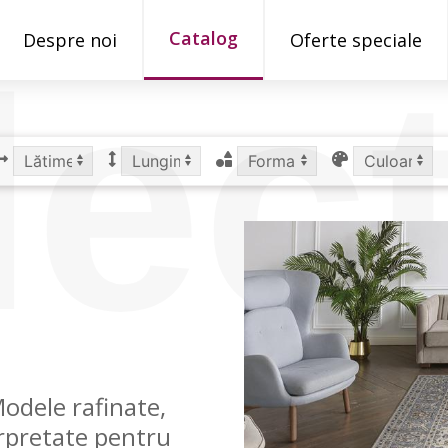
Catalog
Despre noi
Oferte speciale
ecț
odele rafinate,
erpretate pentru