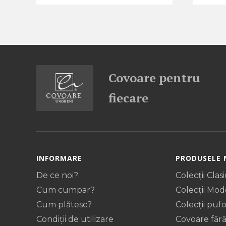
Covoare pentru
fiecare
INFORMARE
PRODUSELE 
De ce noi?
Colecții Clas
Cum cumpar?
Colecții Mo
Cum plătesc?
Colecții pufo
Condiții de utilizare
Covoare fără