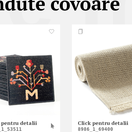
le 
ndute covoare
 pentru detalii
Click pentru detalii
_1_53511
8986_1_69400