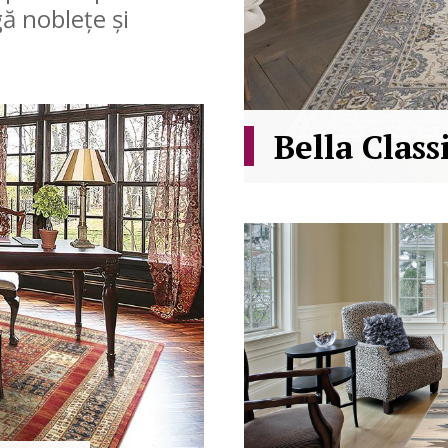
ă noblețe și
Bella Class