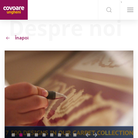
`
Înapoi